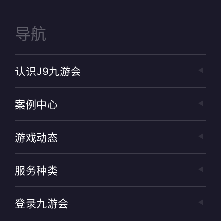
导航
认识J9九游会
案例中心
游戏动态
服务种类
登录九游会