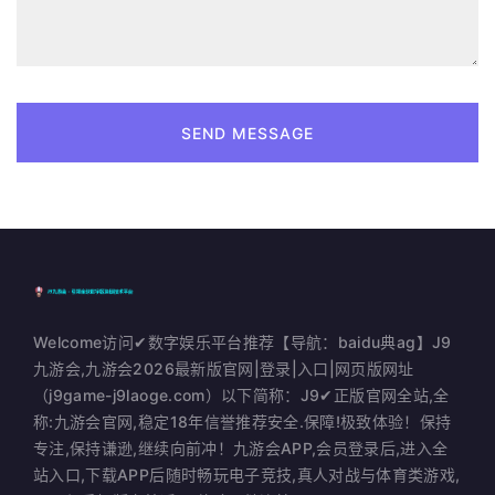
SEND MESSAGE
Welcome访问✔数字娱乐平台推荐【导航：baidu典ag】J9
九游会,九游会2026最新版官网|登录|入口|网页版网址
（j9game-j9laoge.com）以下简称：J9✔正版官网全站,全
称:九游会官网,稳定18年信誉推荐安全.保障!极致体验！保持
专注,保持谦逊,继续向前冲！九游会APP,会员登录后,进入全
站入口,下载APP后随时畅玩电子竞技,真人对战与体育类游戏,