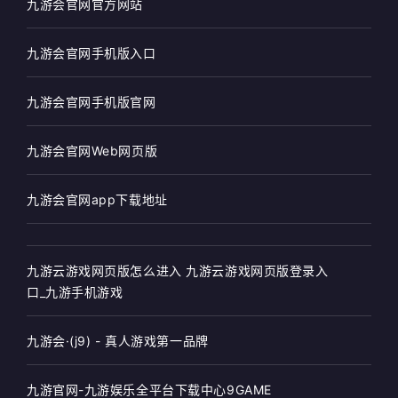
九游会官网官方网站
九游会官网手机版入口
九游会官网手机版官网
九游会官网Web网页版
九游会官网app下载地址
九游云游戏网页版怎么进入 九游云游戏网页版登录入
口_九游手机游戏
九游会·(j9) - 真人游戏第一品牌
九游官网-九游娱乐全平台下载中心9GAME