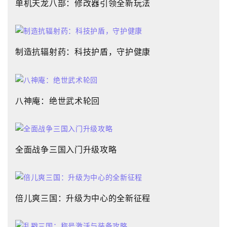
单机天龙八部：修改器引领全新玩法
制造抗辐射药：科技护盾，守护健康
八神庵：绝世武术轮回
全面战争三国入门升级攻略
倍儿爽三国：升级为中心的全新征程