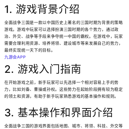
1. 游戏背景介绍
全面战争三国是一款以中国历史上著名的三国时期为背景的策略
游戏。游戏中玩家可以选择扮演三国时期的各个势力，通过政
治、外交、战争等手段来争夺统一中国的霸权。在游戏中，玩家
需要合理利用资源、培养将领、建设城市等来发展自己的势力，
最终实现统一天下的目标。
九游会APP
2. 游戏入门指南
在开始游戏之前，新手玩家可以先选择一个相对容易上手的势
力，比如刘备、曹操或孙权。这些势力在起始阶段拥有较为稳定
的领土和资源，有助于新手玩家熟悉游戏的基本操作和规则。
3. 基本操作和界面介绍
全面战争三国的游戏界面包括地图、城市、将领、科技、外交等