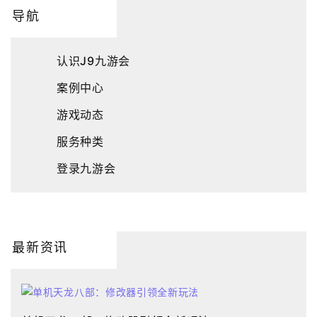
导航
认识J9九游会
案例中心
游戏动态
服务种类
登录九游会
最新资讯