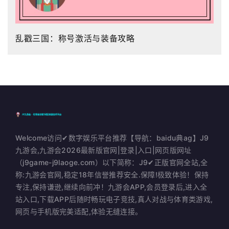
乱戳三国：称号激活与装备攻略
Welcome访问✔数字娱乐平台推荐【导航：baidu典ag】J9
九游会,九游会2026最新版官网|登录|入口|网页版网址
（j9game-j9laoge.com）以下简称：J9✔正版官网全站,全
称:九游会官网,稳定18年信誉推荐安全.保障!极致体验！保持
专注,保持谦逊,继续向前冲！九游会APP,会员登录后,进入全
站入口,下载APP后随时畅玩电子竞技,真人对战与体育类游戏,
网页与手机版完美适配,体验无缝连接。