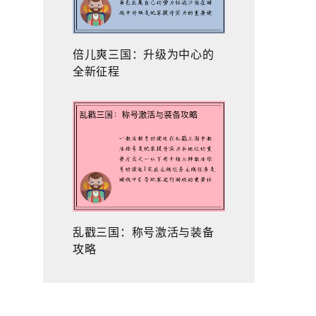
倍儿爽三国：升级为中心的
全新征程
乱戳三国：称号激活与装备
攻略