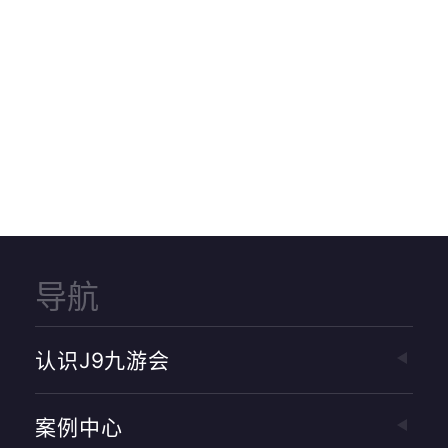
导航
认识J9九游会
案例中心