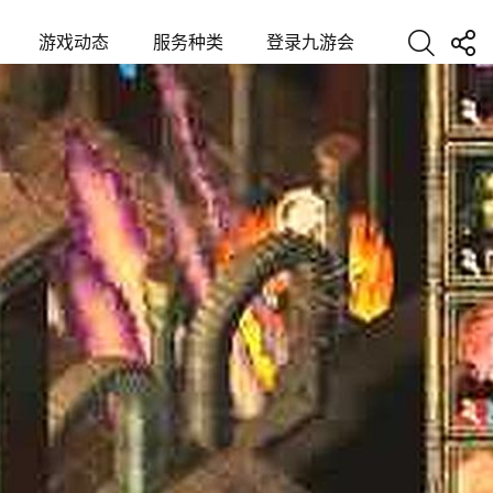
游戏动态
服务种类
登录九游会