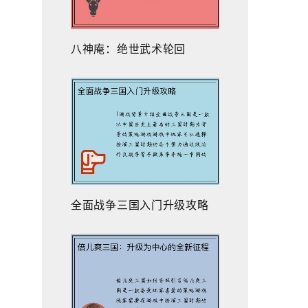
八神庵：绝世武术轮回
全面战争三国入门升级攻略