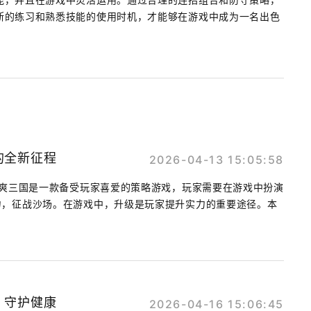
断的练习和熟悉技能的使用时机，才能够在游戏中成为一名出色
的全新征程
2026-04-13 15:05:58
儿爽三国是一款备受玩家喜爱的策略游戏，玩家需要在游戏中扮演
力，征战沙场。在游戏中，升级是玩家提升实力的重要途径。本
.
，守护健康
2026-04-16 15:06:45