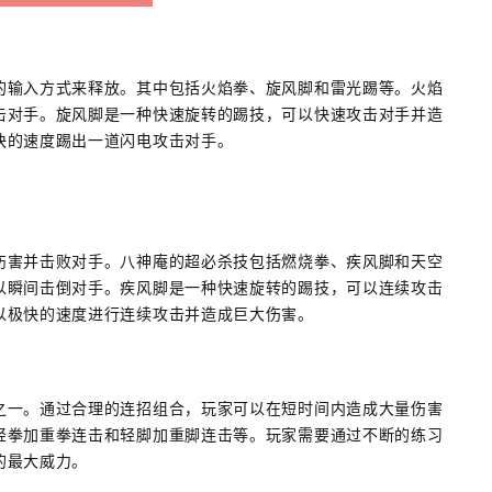
的输入方式来释放。其中包括火焰拳、旋风脚和雷光踢等。火焰
击对手。旋风脚是一种快速旋转的踢技，可以快速攻击对手并造
快的速度踢出一道闪电攻击对手。
伤害并击败对手。八神庵的超必杀技包括燃烧拳、疾风脚和天空
以瞬间击倒对手。疾风脚是一种快速旋转的踢技，可以连续攻击
以极快的速度进行连续攻击并造成巨大伤害。
之一。通过合理的连招组合，玩家可以在短时间内造成大量伤害
轻拳加重拳连击和轻脚加重脚连击等。玩家需要通过不断的练习
的最大威力。