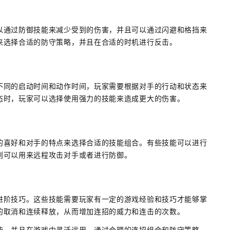
以通过防御技能来减少受到的伤害，并且可以通过闪避和格挡来
来选择合适的防守策略，并且在合适的时机进行反击。
不同的启动时间和动作时间，玩家需要根据对手的行动和状态来
态时，玩家可以选择使用强力的技能来造成更大的伤害。
的喜好和对手的特点来选择合适的技能组合。有些技能可以进行
则可以用来远程攻击对手或者进行防御。
进阶技巧。这些技能需要玩家有一定的游戏经验和技巧才能够掌
的取消和连续释放，从而增加连招的威力和连击的次数。
能，并且在游戏中灵活运用。通过合理的连招组合和防守策略，