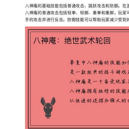
八神庵的基础技能包括普通攻击、跳跃攻击和防御。在
八神庵的普通攻击包括轻拳、轻脚、重拳和重脚，玩家
手的攻击并进行反击。防御技能可以帮助玩家减少受到