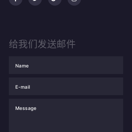
给我们发送邮件
Name
E-mail
Message