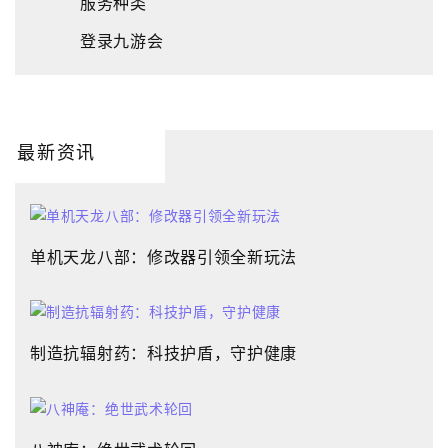
服务种类
登录九游会
最新资讯
单机天龙八部：修改器引领全新玩法
制造抗辐射药：科技护盾，守护健康