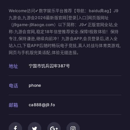
Welcome访问✔数字娱乐平台推荐【导航：baidu典ag】J9
九游会,九游会2026最新版官网|登录|入口|网页版网址
（j9game-j9laoge.com）以下简称：J9✔正版官网全站,全
称:九游会官网,稳定18年信誉推荐安全.保障!极致体验！保持
专注,保持谦逊,继续向前冲！九游会APP,会员登录后,进入全
站入口,下载APP后随时畅玩电子竞技,真人对战与体育类游戏,
网页与手机版完美适配,体验无缝连接。
地址
宁国市饥兵囚牢387号
电话
phone
邮箱
ca888@j9.fo