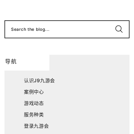
Search the blog...
导航
认识J9九游会
案例中心
游戏动态
服务种类
登录九游会