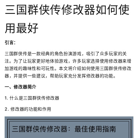
三国群侠传修改器如何使
用最好
引言：
三国群侠传是一款经典的角色扮演游戏，吸引了众多玩家的关
注。为了让玩家更好地体验游戏，许多玩家选择使用修改器来增
加游戏的趣味性和可玩性。本文将介绍如何使用三国群侠传修改
器，并提供一些建议，帮助玩家充分发挥修改器的功能。
一、修改器简介
1. 什么是三国群侠传修改器
2. 修改器的功能和作用