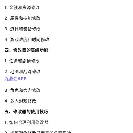
1. 金钱和资源修改
2. 属性和技能修改
3. 道具和装备修改
4. 游戏难度和时间修改
四、修改器的高级功能
1. 任务和剧情修改
2. 地图和战斗修改
九游会APP
3. 角色和势力修改
4. 多人游戏修改
五、修改器的使用技巧
1. 如何合理利用修改器
2. 如何避免修改器带来的负面影响