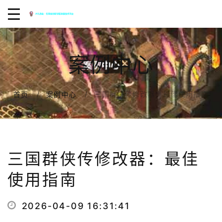
案例中心
三国群侠传修改器：最佳使用指南
首页
案例中心
三国群侠传修改器：最佳
使用指南
2026-04-09 16:31:41