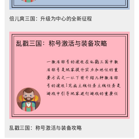
倍儿爽三国：升级为中心的全新征程
乱戳三国：称号激活与装备攻略