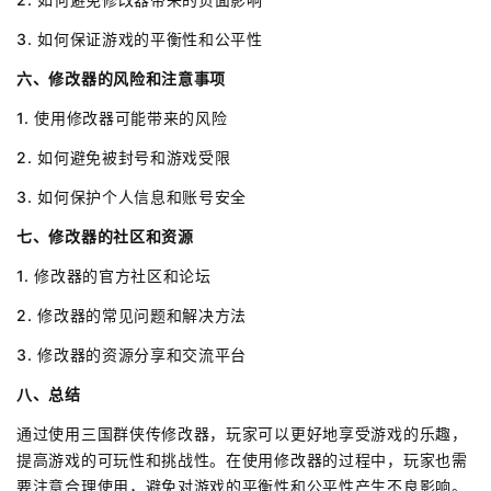
3. 如何保证游戏的平衡性和公平性
六、修改器的风险和注意事项
1. 使用修改器可能带来的风险
2. 如何避免被封号和游戏受限
3. 如何保护个人信息和账号安全
七、修改器的社区和资源
1. 修改器的官方社区和论坛
2. 修改器的常见问题和解决方法
3. 修改器的资源分享和交流平台
八、总结
通过使用三国群侠传修改器，玩家可以更好地享受游戏的乐趣，
提高游戏的可玩性和挑战性。在使用修改器的过程中，玩家也需
要注意合理使用，避免对游戏的平衡性和公平性产生不良影响。