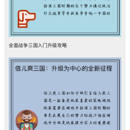
全面战争三国入门升级攻略