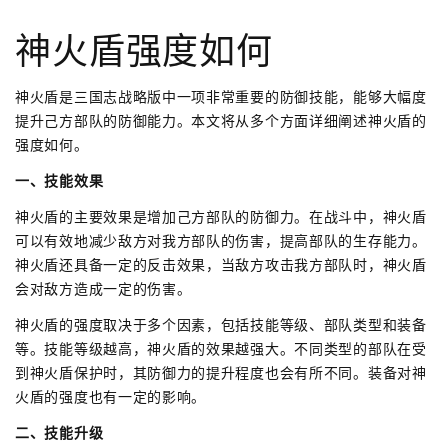
神火盾强度如何
神火盾是三国志战略版中一项非常重要的防御技能，能够大幅度
提升己方部队的防御能力。本文将从多个方面详细阐述神火盾的
强度如何。
一、技能效果
神火盾的主要效果是增加己方部队的防御力。在战斗中，神火盾
可以有效地减少敌方对我方部队的伤害，提高部队的生存能力。
神火盾还具备一定的反击效果，当敌方攻击我方部队时，神火盾
会对敌方造成一定的伤害。
神火盾的强度取决于多个因素，包括技能等级、部队类型和装备
等。技能等级越高，神火盾的效果越强大。不同类型的部队在受
到神火盾保护时，其防御力的提升程度也会有所不同。装备对神
火盾的强度也有一定的影响。
二、技能升级