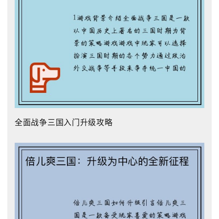
全面战争三国入门升级攻略