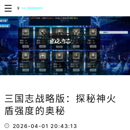
游戏动态
首页
游戏动态
三国志战略版：探秘神火盾强度的奥秘
三国志战略版：探秘神火
盾强度的奥秘
2026-04-01 20:43:13