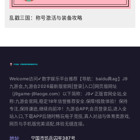
乱戳三国：称号激活与装备攻略
Welcome访问✔数字娱乐平台推荐【导航：baidu典ag】J9
九游会,九游会2026最新版官网|登录|入口|网页版网址
（j9game-j9laoge.com）以下简称：J9✔正版官网全站,全
称:九游会官网,稳定18年信誉推荐安全.保障!极致体验！保持
专注,保持谦逊,继续向前冲！九游会APP,会员登录后,进入全
站入口,下载APP后随时畅玩电子竞技,真人对战与体育类游戏,
网页与手机版完美适配,体验无缝连接。
地址
宁国市饥兵囚牢387号