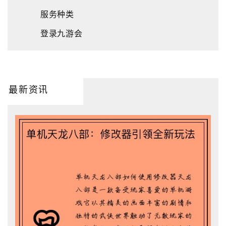
服务种类
登录九游会
最新资讯