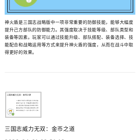
神火盾是三国志战略版中一项非常重要的防御技能，能够大幅度
提升己方部队的防御能力。其强度取决于技能等级、部队类型和
装备等因素。玩家可以通过技能升级、部队搭配、装备选择、技
能配合和战略运用等方式来提升神火盾的强度，从而在战斗中取
得更好的效果。
三国志威力无双：金币之道