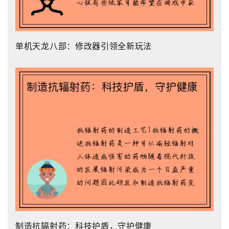
单机天龙八部：修改器引领全新玩法
制造抗辐射药：科技护盾，守护健康