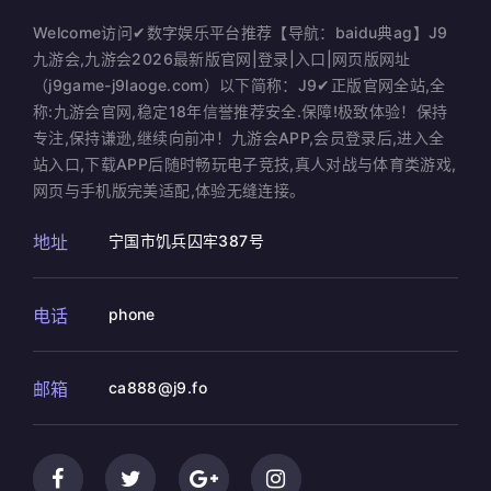
Welcome访问✔数字娱乐平台推荐【导航：baidu典ag】J9
九游会,九游会2026最新版官网|登录|入口|网页版网址
（j9game-j9laoge.com）以下简称：J9✔正版官网全站,全
称:九游会官网,稳定18年信誉推荐安全.保障!极致体验！保持
专注,保持谦逊,继续向前冲！九游会APP,会员登录后,进入全
站入口,下载APP后随时畅玩电子竞技,真人对战与体育类游戏,
网页与手机版完美适配,体验无缝连接。
地址
宁国市饥兵囚牢387号
电话
phone
邮箱
ca888@j9.fo