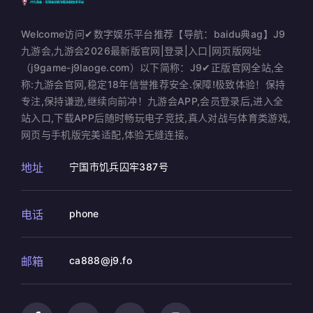
Welcome访问✔数字娱乐平台推荐【导航：baidu典ag】J9
九游会,九游会2026最新版官网|登录|入口|网页版网址
（j9game-j9laoge.com）以下简称：J9✔正版官网全站,全
称:九游会官网,稳定18年信誉推荐安全.保障!极致体验！保持
专注,保持谦逊,继续向前冲！九游会APP,会员登录后,进入全
站入口,下载APP后随时畅玩电子竞技,真人对战与体育类游戏,
网页与手机版完美适配,体验无缝连接。
地址
宁国市饥兵囚牢387号
电话
phone
邮箱
ca888@j9.fo